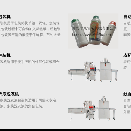
包装机
自
装机用于包装筒状单辊、双辊、盒装保
自动
在包装过程中可自动加入标签纸，经包装
瓶、
，包装膜平滑的覆盖于保鲜膜。节约大量
套膜
包装机
农
装机适用于洗手液瓶的外层包装或组合
农药
装
衣液包装机
蚊
多袋洗衣液包装机适用于两袋洗衣液、
青岛
液、多袋洗衣液的集合包装。
合装
外层