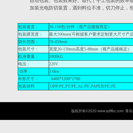
自动包装。包装效果好。取代了手工包装的效率
加装光电防切装置，遇到料位不准，切刀停止，
包装速度：
30-150
包
/
分钟（视产品规格而定）
包装膜宽度：
最大
590mm(
可根据客户要求定制更大尺寸产
袋长范围：
70-450mm
包装尺寸：
宽度
20-150mm
高度
5-88mm
（视产品规格定）
机身重量：
1000KG
电压：
220V
功率：
3.6kw
外形尺寸：
6400*1200*1700
包装材料
OPP/PE,PT/PE,AL/PE,PAPER/PE,PE
版权所有©2020 www.qdffbz.co